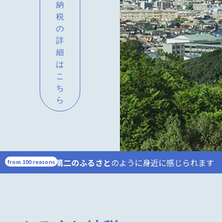
納
税
の
詳
細
は
こ
ち
ら
れていても、
第二のふるさと
のように身近に感じられます（20
from 100 reasons