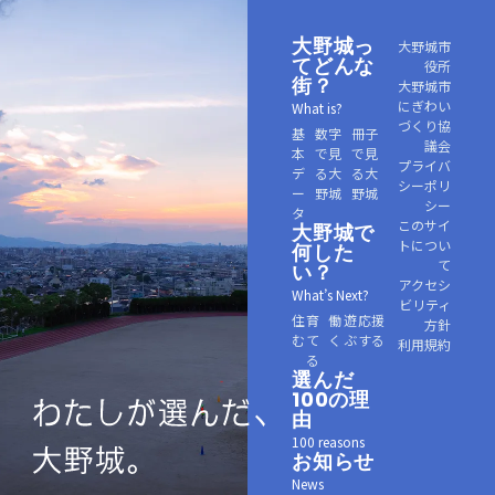
大野城っ
大野城市
てどんな
役所
街？
大野城市
にぎわい
What is?
づくり協
基
数字
冊子
議会
本
で見
で見
プライバ
デ
る大
る大
シーポリ
ー
野城
野城
シー
タ
このサイ
大野城で
トについ
何した
て
い？
アクセシ
What’s Next?
ビリティ
住
育
働
遊
応援
方針
む
て
く
ぶ
する
利用規約
る
選んだ
100の理
由
100 reasons
お知らせ
News