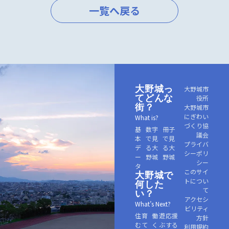
一覧へ戻る
大野城っ
大野城市
てどんな
役所
街？
大野城市
にぎわい
What is?
づくり協
基
数字
冊子
議会
本
で見
で見
プライバ
デ
る大
る大
シーポリ
ー
野城
野城
シー
タ
このサイ
大野城で
トについ
何した
て
い？
アクセシ
What’s Next?
ビリティ
住
育
働
遊
応援
方針
む
て
く
ぶ
する
利用規約